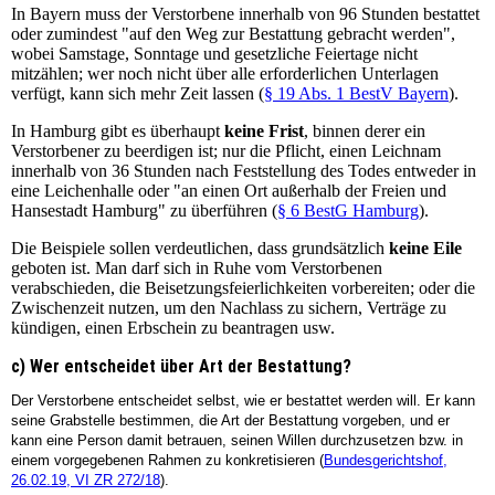
In Bayern muss der Verstorbene innerhalb von 96 Stunden bestattet
oder zumindest "auf den Weg zur Bestattung gebracht werden",
wobei Samstage, Sonntage und gesetzliche Feiertage nicht
mitzählen; wer noch nicht über alle erforderlichen Unterlagen
verfügt, kann sich mehr Zeit lassen (
§ 19 Abs. 1 BestV Bayern
).
In Hamburg gibt es überhaupt
keine Frist
, binnen derer ein
Verstorbener zu beerdigen ist; nur die Pflicht, einen Leichnam
innerhalb von 36 Stunden nach Feststellung des Todes entweder in
eine Leichenhalle oder "an einen Ort außerhalb der Freien und
Hansestadt Hamburg" zu überführen (
§ 6 BestG Hamburg
).
Die Beispiele sollen verdeutlichen, dass grundsätzlich
keine Eile
geboten ist. Man darf sich in Ruhe vom Verstorbenen
verabschieden, die Beisetzungsfeierlichkeiten vorbereiten; oder die
Zwischenzeit nutzen, um den Nachlass zu sichern, Verträge zu
kündigen, einen Erbschein zu beantragen usw.
c) Wer entscheidet über Art der Bestattung?
Der Verstorbene entscheidet selbst, wie er bestattet werden will. Er kann
seine Grabstelle bestimmen, die Art der Bestattung vorgeben, und er
kann eine Person damit betrauen, seinen Willen durchzusetzen bzw. in
einem vorgegebenen Rahmen zu konkretisieren (
Bundesgerichtshof,
26.02.19, VI ZR 272/18
).