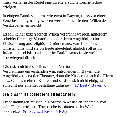
muss vorher in der Regel eine zweite ärztliche Leichenschau
erfolgen.
In einigen Bundesländern, wie etwa in Bayern, muss vor einer
Feuerbestattung nachgewiesen werden, dass sie dem Willen des
Verstorbenen entspricht:
Es soll keiner gegen seinen Willen verbrannt werden, außerdem
scheidet für einige Verstorbene oder deren Angehörige eine
Einäscherung aus religiösen Gründen aus: von Teilen des
Christentums wird sie bis heute abgelehnt, ähnlich soll es im
Judentum und Islam sein; nur im Buddhismus ist sie wohl
überwiegend üblich.
Lässt sich nicht feststellen, ob der Verstorbene mit einer
Verbrennung einverstanden war, entscheiden in Bayern die
Angehörigen: erst der Ehegatte, dann die Kinder, danach die Eltern
usw. Gibt es mehrere Kinder, und sind sie sich nicht einig, ist
zunächst nur eine Erdbestattung zulässig (
§ 17 BestV Bayern
).
b) Bis wann ist spätestens zu bestatten?
Erdbestattungen müssen in Nordrhein-Westfalen innerhalb von
zehn Tagen erfolgen; Totenasche ist binnen sechs Wochen
beizusetzen (
§ 13 Abs. 3 BestG NRW
).