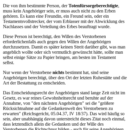
Die von ihm bestimmte Person, der
Totenfürsorgeberechtigte
,
muss kein Angehöriger sein, er muss auch nicht zu den Erben
gehören. Es kann eine Freundin, ein Freund sein, oder ein
Testamentsvollstrecker, der vom Erblasser mit der Abwicklung des
Nachlasses und der Verteilung des Erbes beauftragt wurde.
Diese Person ist berechtigt, den Willen des Verstorbenen
erforderlichenfalls auch gegen den Willen der Angehörigen
durchzusetzen. Damit es später keinen Streit darüber gibt, was man
angeblich wollte oder sich vermutlich gewünscht hätte, sollte man
selbst einige Sätze zu Papier bringen, am besten im Testament
selbst.
Nur wenn der Verstorbene
nichts
bestimmt hat, sind seine
Angehörigen berechtigt, über den Ort der letzten Ruhestätte und die
Art der Bestattung zu entscheiden.
Das Entscheidungsrecht der Angehörigen stand lange Zeit nicht im
Gesetz, es war reines Gewohnheitsrecht und beruhte auf der
Annahme, von "den nächsten Angehörigen" sei die "größere
Rücksichtnahme auf die Gedankenwelt des Verstorbenen zu
erwarten" (Reichsgericht, 05.04.37, IV 18/37). Das wird häufig so
sein, aber unabhängig davon unterstreicht dieses Zitat noch einmal,
dass letztendlich allein die Gedanken und der Wille des
Verstorbenen die Richtschnur bilden - auch für seine Angehörigen.