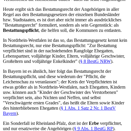
Heute ergibt sich das Bestattungsrecht der Angehörigen in aller
Regel aus den Bestattungsgesetzen der einzelnen Bundesländer
bzw. Stadtstaaten, es ist dort aber nicht immer als ausdrückliches
"Bestattungsrecht" formuliert, sondern als sein Gegenstück: als
Bestattungspflicht
, die helfen soll, die Kommunen zu entlasten.
In Nordrhein-Westfalen ist das so, das Bestattungsgesetz kennt kein
Bestattungsrecht, nur eine Bestattungspflicht: "Zur Bestattung
verpflichtet sind in der nachstehenden Rangfolge Ehegatten,
Lebenspartner, volljährige Kinder, Eltern, volljährige Geschwister,
Großeltern und volljährige Enkelkinder" (
§ 8 BestG NRW
).
In Bayern ist es ähnlich, hier folgt das Bestattungsrecht der
Bestattungspflicht, und diese wiederum der "Pflicht, die
Leichenschau zu veranlassen"; der Kreis der Verpflichteten ist
etwas größer als in Nordrhein-Westfalen, nach Ehegatten, Kindern
usw. können auch "Kinder der Geschwister des Verstorbenen"
verpflichtet sein, also Nichten und Neffen, und selbst
"Verschwägerte ersten Grades", das heißt die Eltern sowie Kinder
des hinterbliebenen Ehegatten (
§ 1 Abs. 1 Satz 2 Nr. 1 BestV
Bayern
).
Ein Sonderfall ist Rheinland-Pfalz, dort ist der
Erbe
verpflichtet,
und nur ersatzweise die Angehörigen (
§ 9 Abs. 1 BestG RP
).