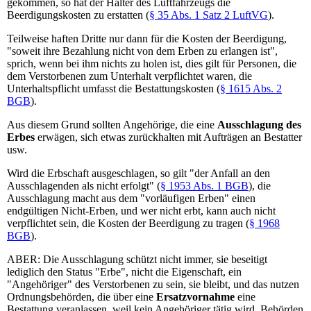
gekommen, so hat der Halter des Luftfahrzeugs die
Beerdigungskosten zu erstatten (
§ 35 Abs. 1 Satz 2 LuftVG
).
Teilweise haften Dritte nur dann für die Kosten der Beerdigung,
"soweit ihre Bezahlung nicht von dem Erben zu erlangen ist",
sprich, wenn bei ihm nichts zu holen ist, dies gilt für Personen, die
dem Verstorbenen zum Unterhalt verpflichtet waren, die
Unterhaltspflicht umfasst die Bestattungskosten (
§ 1615 Abs. 2
BGB
).
Aus diesem Grund sollten Angehörige, die eine
Ausschlagung des
Erbes
erwägen, sich etwas zurückhalten mit Aufträgen an Bestatter
usw.
Wird die Erbschaft ausgeschlagen, so gilt "der Anfall an den
Ausschlagenden als nicht erfolgt" (
§ 1953 Abs. 1 BGB
), die
Ausschlagung macht aus dem "vorläufigen Erben" einen
endgültigen Nicht-Erben, und wer nicht erbt, kann auch nicht
verpflichtet sein, die Kosten der Beerdigung zu tragen (
§ 1968
BGB
).
ABER: Die Ausschlagung schützt nicht immer, sie beseitigt
lediglich den Status "Erbe", nicht die Eigenschaft, ein
"Angehöriger" des Verstorbenen zu sein, sie bleibt, und das nutzen
Ordnungsbehörden, die über eine
Ersatzvornahme
eine
Bestattung veranlassen, weil kein Angehöriger tätig wird. Behörden