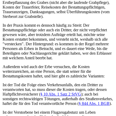
Erstbepflanzung des Grabes (nicht aber die laufende Grabpflege),
Kosten der Trauerfeier, Reisekosten der Bestattungspflichtigen,
Traueranzeigen, Danksagungen, selbst Überführungskosten (vom
Sterbeort zur Grabstelle).
In der Praxis kommt es dennoch häufig zu Streit: Der
Bestattungspflichtige oder auch ein Dritter, der nicht verpflichtet
gewesen wäre, aber trotzdem Aufträge erteilt hat, möchte seine
Kosten erstattet bekommen, und versteht nicht, weshalb sich alle
"verstecken". Der Hintergrund: es kommen in der Regel mehrere
Personen als Erben in Betracht, und es dauert eine Weile, bis die
Beteiligten oder Nachlassgerichte geklärt haben, wer den Erblasser
mit welchem Anteil beerbt hat.
Außerdem wird auch der Erbe versuchen, die Kosten
weiterzureichen, an eine Person, die statt seiner für die
Bestattungskosten haftet, und hier gibt es zahlreiche Varianten:
Ist der Tod die Folge eines Verkehrsunfalls, den ein Dritter zu
verantworten hat, so muss dieser die Kosten tragen, oder dessen
Haftpflichtversicherer (
§ 10 Abs. 1 Satz 2 StVG
); auch bei
sonstigen rechtswidrigen Tötungen, außerhalb des Straßenverkehrs,
haftet die für den Tod verantwortliche Person (
§ 844 Abs. 1 BGB
).
Ist der Verstorbene bei einem Flugzeugabsturz um Leben