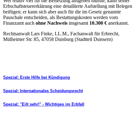
Wer relativ viel für die Beisetzung ausgeben musste, kann seiner
Erbschaftsteuererklärung eine detaillierte Aufstellung mit Belegen
beifügen; er kann sich aber auch für die im Gesetz genannte
Pauschale entscheiden, als Bestattungskosten werden vom
Finanzamt auch
ohne Nachweis
insgesamt
10.300 €
anerkannt.
Rechtsanwalt Lars Finke, LL.M., Fachanwalt für Erbrecht,
Mülheimer Str. 85, 47058 Duisburg (Stadtteil Duissern)
Spezial: Erste Hilfe bei Kündigung
Spezial: Internationales Scheidungsrecht
Spezial: "Eilt sehr!" - Wichtiges im Erbfall